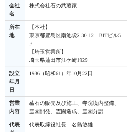
会社
株式会社石の武蔵家
名
所在
【本社】
地
東京都豊島区南池袋2-30-12 BITビル5
F
【埼玉営業所】
埼玉県蓮田市江ケ崎1929
設立
1986（昭和61）年10月22日
年月
日
営業
墓石の販売及び施工、寺院境内整備、
内容
霊園開発、霊園造成、霊園分譲
代表
代表取締役社長 名島敏雄