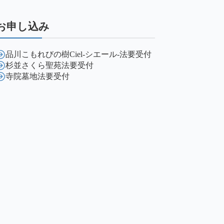
お申し込み
品川こもれびの樹Ciel-シエール-法要受付
杉並さくら聖苑法要受付
寺院墓地法要受付