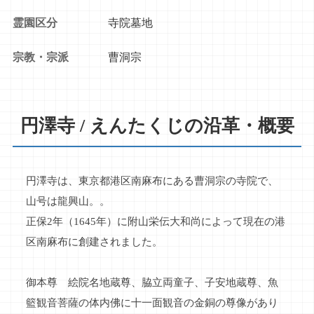
霊園区分
寺院墓地
宗教・宗派
曹洞宗
円澤寺 / えんたくじの沿革・概要
円澤寺は、東京都港区南麻布にある曹洞宗の寺院で、
山号は龍興山。。
正保2年（1645年）に附山栄伝大和尚によって現在の港
区南麻布に創建されました。
御本尊 絵院名地蔵尊、脇立両童子、子安地蔵尊、魚
籃観音菩薩の体内佛に十一面観音の金銅の尊像があり