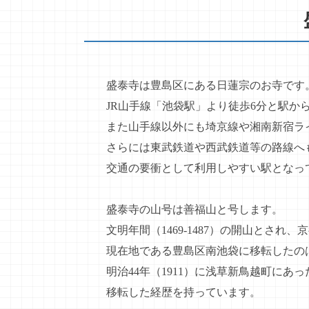
盛泰寺は豊島区にある日蓮宗のお寺です
JR山手線「池袋駅」より徒歩6分と駅か
また山手線以外にも埼京線や湘南新宿ラ
さらには東武鉄道や西武鉄道等の路線へ
交通の要衝として利用しやすい駅となっ
盛泰寺の山号は善福山と号します。
文明年間（1469-1487）の開山とされ
現在地である豊島区南池袋に移転したのは
明治44年（1911）に浅草新鳥越町に
移転した経歴を持っています。