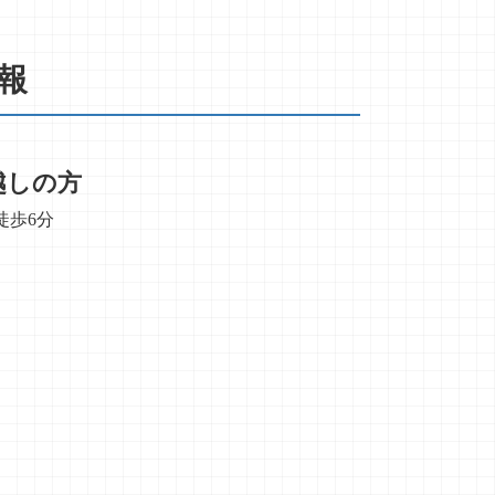
報
越しの方
徒歩6分