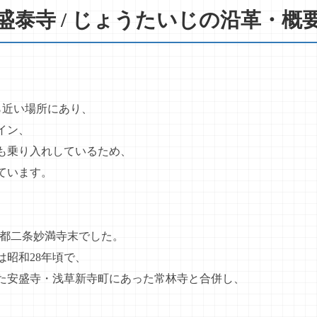
盛泰寺 / じょうたいじの沿革・概
。
ら近い場所にあり、
イン、
も乗り入れしているため、
ています。
、京都二条妙満寺末でした。
昭和28年頃で、
あった安盛寺・浅草新寺町にあった常林寺と合併し、