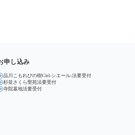
お申し込み
品川こもれびの樹Ciel-シエール-法要受付
杉並さくら聖苑法要受付
寺院墓地法要受付