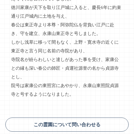
徳川家康が天下を取り江戸城に入ると、慶長6年に約束
通り江戸城内に土地を与え、
春公は東正寺より本尊・阿弥陀仏を背負い江戸に赴
き、守を建立、永康山東正寺と号しました。
しかし浅草に移って間もなく、上野・寛水寺の近くに
東正寺と言う同じ名前の寺院があり、
寺院名が紛らわしいと達しがあった事を受け、家康公
との縁も深い春公の師匠・貞運社源誉の名から貞源寺
とし、
院号は家康公の東照宮にあやかり、永康山東照院貞源
寺と号するようになりました。
この霊園について問い合わせる