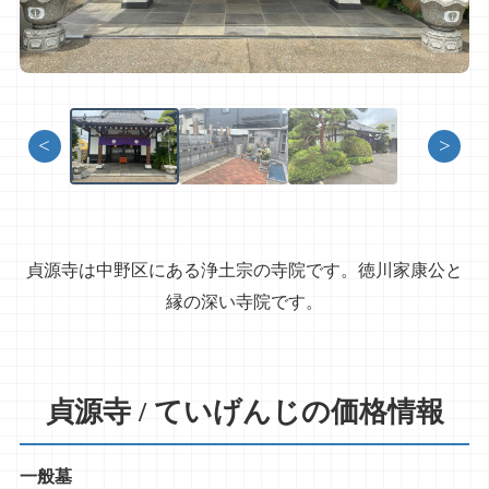
<
>
貞源寺は中野区にある浄土宗の寺院です。徳川家康公と
縁の深い寺院です。
貞源寺 / ていげんじの価格情報
一般墓