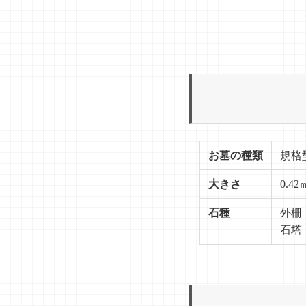
お墓の種類
規格
大きさ
0.42
石種
外柵
石塔