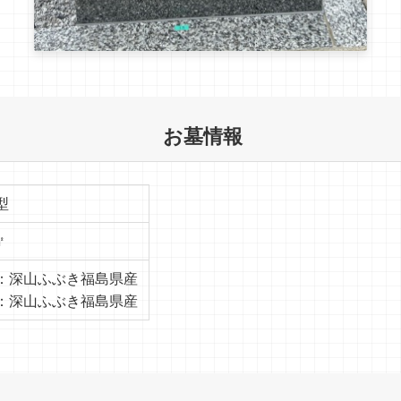
お墓情報
型
㎡
：深山ふぶき福島県産
：深山ふぶき福島県産