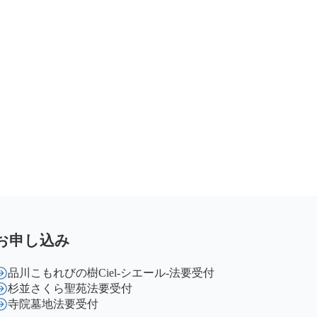
お申し込み
品川こもれびの樹Ciel-シエール-法要受付
杉並さくら聖苑法要受付
寺院墓地法要受付